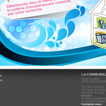
LA COMMUNAU
ch
4 Rue du stade
ch
57870 TROISFONTA
Tél.: 03.87.25.73.50
Tél.: 03.87.25.73.53 
Fax: 03.87.25.73.51
Horaires
Du lundi au jeudi de 
Le vendredi de 8h à 
Contactez-nous