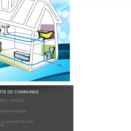
TÉ DE COMMUNES
INES - FRANCE
(Service technique)
8h a 12h et de 14h à 17h
12h