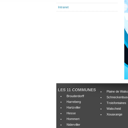
Intranet
LES 11 COMMUNES
Plaine de Wals
Brouderdorff
Schneckenbus
Harreberg
Troisfontaines
Hartzviller
Walscheid
Hesse
Xouaxange
Hommert
Niderviller